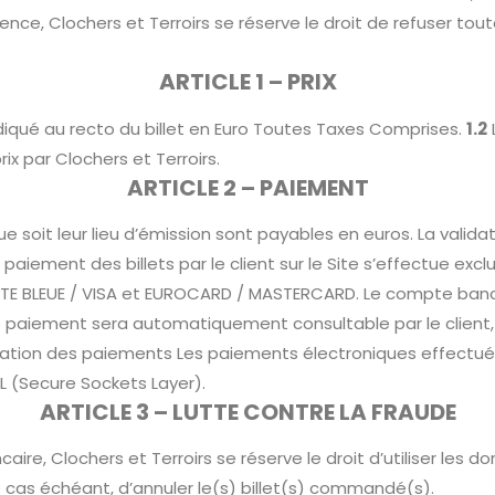
e, Clochers et Terroirs se réserve le droit de refuser tout
ARTICLE 1 – PRIX
indiqué au recto du billet en Euro Toutes Taxes Comprises.
1.2
ix par Clochers et Terroirs.
ARTICLE 2 – PAIEMENT
soit leur lieu d’émission sont payables en euros. La valida
Le paiement des billets par le client sur le Site s’effectue 
 CARTE BLEUE / VISA et EUROCARD / MASTERCARD. Le compte ba
f de paiement sera automatiquement consultable par le client, 
ation des paiements Les paiements électroniques effectués 
L (Secure Sockets Layer).
ARTICLE 3 – LUTTE CONTRE LA FRAUDE
re, Clochers et Terroirs se réserve le droit d’utiliser les do
 cas échéant, d’annuler le(s) billet(s) commandé(s).