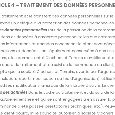
ICLE 4 – TRAITEMENT DES DONNÉES PERSONNE
e traitement et le transfert des données personnelles sur le S
ommé un délégué à la protection des données personnelles 
 des données personnelles
Lors de la passation de la command
rmations et données à caractère personnel telles que nota
 Les informations et données concernant le client sont néces
mations et données sont également conservées à des fins de
rs, elles permettent à Clochers et Terroirs d’améliorer et d
e cadre du traitement et du suivi de la commande du client,
te que la société Clochers et Terroirs, avertie par l’organi
tion, report, modification du lieu d’organisation), utilise l
ites modifications, ainsi que de la marche à suivre. Le clien
es des données
Dans le cadre du traitement et du suivi de 
ractuellement liée et qui se sont engagées à en assurer la pl
ommande a été passée, prestataires techniques, etc.). Peuv
e client pourra, s’il le souhaite, autoriser la société Clochers