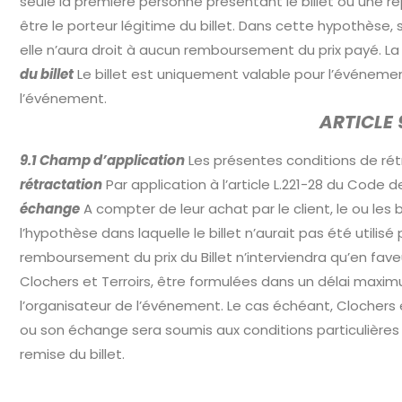
seule la première personne présentant le billet ou une 
être le porteur légitime du billet. Dans cette hypothèse, 
elle n’aura droit à aucun remboursement du prix payé. La pe
du billet
Le billet est uniquement valable pour l’événement q
l’événement.
ARTICLE
9.1 Champ d’application
Les présentes conditions de rétr
rétractation
Par application à l’article L.221-28 du Code 
échange
A compter de leur achat par le client, le ou les
l’hypothèse dans laquelle le billet n’aurait pas été utilisé p
remboursement du prix du Billet n’interviendra qu’en fav
Clochers et Terroirs, être formulées dans un délai maximu
l’organisateur de l’événement. Le cas échéant, Clochers e
ou son échange sera soumis aux conditions particulières de
remise du billet.