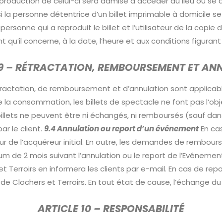
reproduction de celui-ci sera admise à accéder au lieu où 
si la personne détentrice d’un billet imprimable à domicile se
rsonne qui a reproduit le billet et l’utilisateur de la copie 
u’il concerne, à la date, l’heure et aux conditions figurant su
 9 – RÉTRACTATION, REMBOURSEMENT ET AN
actation, de remboursement et d’annulation sont applicables
de la consommation, les billets de spectacle ne font pas l’obj
 billets ne peuvent être ni échangés, ni remboursés (sauf dans
ar le client.
9.4 Annulation ou report d’un événement
En cas
eur de l’acquéreur initial. En outre, les demandes de rembou
m de 2 mois suivant l’annulation ou le report de l’Evénement
t Terroirs en informera les clients par e-mail. En cas de re
 Clochers et Terroirs. En tout état de cause, l’échange du bi
ARTICLE 10 – RESPONSABILITÉ