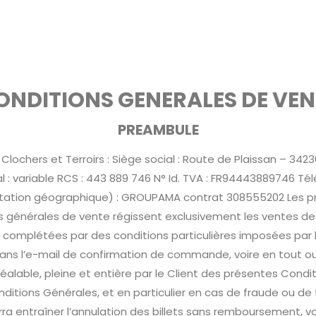
Ateliers
Le Festival
Contact
ONDITIONS GENERALES DE VEN
PREAMBULE
 Clochers et Terroirs : Siège social : Route de Plaissan – 3423
al : variable RCS : 443 889 746 N° Id. TVA : FR94443889746 T
mitation géographique) : GROUPAMA contrat 308555202 Les pré
 générales de vente régissent exclusivement les ventes de bil
e complétées par des conditions particulières imposées par 
s l’e-mail de confirmation de commande, voire en tout ou part
réalable, pleine et entière par le Client des présentes Cond
itions Générales, et en particulier en cas de fraude ou de 
 entraîner l’annulation des billets sans remboursement, voi