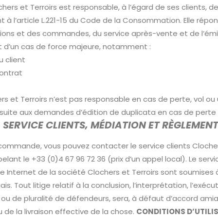
hers et Terroirs est responsable, à l’égard de ses clients, 
t à l’article L.221-15 du Code de la Consommation. Elle r
ions et des commandes, du service après-vente et de l’émissi
ant d’un cas de force majeure, notamment :
 client
contrat
s et Terroirs n’est pas responsable en cas de perte, vol ou utili
suite aux demandes d’édition de duplicata en cas de perte ou
– SERVICE CLIENTS, MÉDIATION ET RÈGLEMENT
ommande, vous pouvez contacter le service clients Clochers 
ant le +33 (0)4 67 96 72 36 (prix d’un appel local). Le servi
e Internet de la société Clochers et Terroirs sont soumises à 
. Tout litige relatif à la conclusion, l’interprétation, l’exé
e ou de pluralité de défendeurs, sera, à défaut d’accord a
 de la livraison effective de la chose.
CONDITIONS D’UTILI