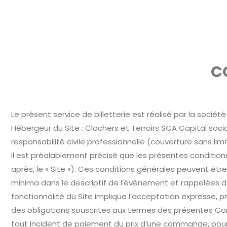
Programme
Billetterie
Éditions
C
Le présent service de billetterie est réalisé par la société
Hébergeur du Site : Clochers et Terroirs SCA Capital soci
responsabilité civile professionnelle (couverture sans li
Il est préalablement précisé que les présentes conditions
après, le « Site »). Ces conditions générales peuvent êtr
minima dans le descriptif de l’événement et rappelées dan
fonctionnalité du Site implique l’acceptation expresse, p
des obligations souscrites aux termes des présentes Cond
tout incident de paiement du prix d’une commande, pourra