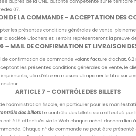
auprès de la CNIL, autorité compétente sur le territoire fran
Cedex 07.
TION DE LA COMMANDE – ACCEPTATION DES C
pter les présentes conditions générales de vente, pleineme
 la société Clochers et Terroirs représenteront la preuve des
 6 – MAIL DE CONFIRMATION ET LIVRAISON DES
ail de confirmation de commande valant facture d’achat. 6.2 L
cceptant les présentes conditions générales de vente, le cl
 imprimante, afin d’être en mesure d’imprimer le titre sur une
 couleur.
ARTICLE 7 – CONTRÔLE DES BILLETS
de l’administration fiscale, en particulier pour les manifestat
Contrôle des billets
Le contrôle des billets sera effectué par l
ts ont été effectués via le Web chaque achat donnera lieu à
sa commande. Chaque n° de commande ne peut être présenté q