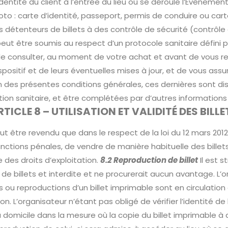
’identité du client à l’entrée du lieu où se déroule l’Évèneme
photo : carte d’identité, passeport, permis de conduire ou car
s détenteurs de billets à des contrôle de sécurité (contrôle
 peut être soumis au respect d’un protocole sanitaire défin
té de consulter, au moment de votre achat et avant de vous 
sitif et de leurs éventuelles mises à jour, et de vous assur
ion des présentes conditions générales, ces dernières sont di
ation sanitaire, et être complétées par d’autres informations 
RTICLE 8 – UTILISATION ET VALIDITÉ DES BILLE
t être revendu que dans le respect de la loi du 12 mars 2012
 sanctions pénales, de vendre de manière habituelle des bille
 des droits d’exploitation.
8.2 Reproduction de billet
Il est s
de billets et interdite et ne procurerait aucun avantage. L’o
 ou reproductions d’un billet imprimable sont en circulation
. L’organisateur n’étant pas obligé de vérifier l’identité d
le à domicile dans la mesure où la copie du billet imprimable