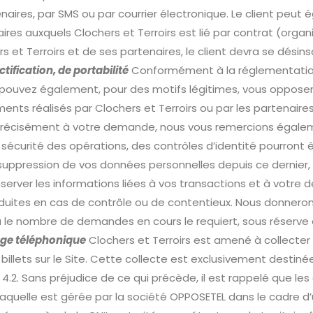
ires, par SMS ou par courrier électronique. Le client peut ég
s auxquels Clochers et Terroirs est lié par contrat (organis
s et Terroirs et de ses partenaires, le client devra se dési
tification, de portabilité
Conformément à la réglementation 
us pouvez également, pour des motifs légitimes, vous oppos
itements réalisés par Clochers et Terroirs ou par les partena
 précisément à votre demande, nous vous remercions égaleme
écurité des opérations, des contrôles d’identité pourront ê
ppression de vos données personnelles depuis ce dernier, a
erver les informations liées à vos transactions et à votr
roduites en cas de contrôle ou de contentieux. Nous donner
ou le nombre de demandes en cours le requiert, sous réser
age téléphonique
Clochers et Terroirs est amené à collecter 
lets sur le Site. Cette collecte est exclusivement destiné
2. Sans préjudice de ce qui précède, il est rappelé que les c
laquelle est gérée par la société OPPOSETEL dans le cadre d