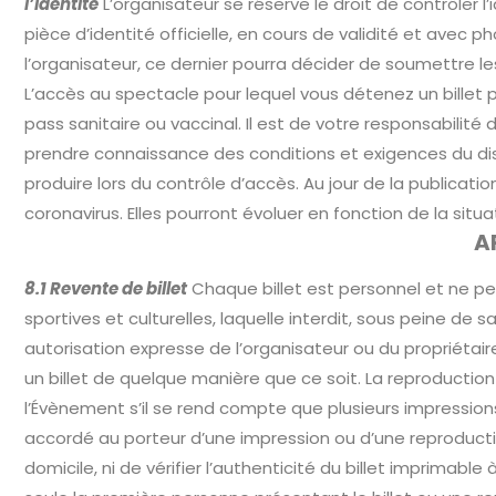
l’identité
L’organisateur se réserve le droit de contrôler l
pièce d’identité officielle, en cours de validité et avec 
l’organisateur, ce dernier pourra décider de soumettre le
L’accès au spectacle pour lequel vous détenez un billet
pass sanitaire ou vaccinal. Il est de votre responsabili
prendre connaissance des conditions et exigences du dispo
produire lors du contrôle d’accès. Au jour de la publicat
coronavirus. Elles pourront évoluer en fonction de la situ
A
8.1 Revente de billet
Chaque billet est personnel et ne peu
sportives et culturelles, laquelle interdit, sous peine de
autorisation expresse de l’organisateur ou du propriétaire
un billet de quelque manière que ce soit. La reproduction 
l’Évènement s’il se rend compte que plusieurs impressions
accordé au porteur d’une impression ou d’une reproduction
domicile, ni de vérifier l’authenticité du billet imprimab