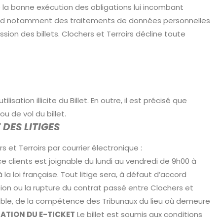
de la bonne exécution des obligations lui incombant
épond notamment des traitements de données personnelles
on des billets. Clochers et Terroirs décline toute
sation illicite du Billet. En outre, il est précisé que
 de vol du billet.
 DES LITIGES
et Terroirs par courrier électronique :
ce clients est joignable du lundi au vendredi de 9h00 à
la loi française. Tout litige sera, à défaut d’accord
cution ou la rupture du contrat passé entre Clochers et
miable, de la compétence des Tribunaux du lieu où demeure
SATION DU E-TICKET
Le billet est soumis aux conditions