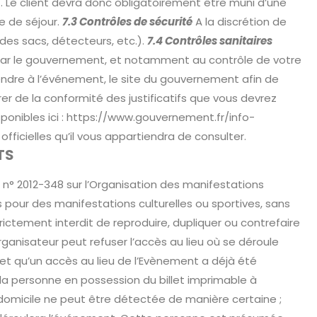
nt. Le client devra donc obligatoirement être muni d’une
te de séjour.
7.3 Contrôles de sécurité
A la discrétion de
 des sacs, détecteurs, etc.).
7.4 Contrôles sanitaires
i par le gouvernement, et notamment au contrôle de votre
rendre à l’événement, le site du gouvernement afin de
er de la conformité des justificatifs que vous devrez
sponibles ici : https://www.gouvernement.fr/info-
officielles qu’il vous appartiendra de consulter.
TS
 n° 2012-348 sur l’Organisation des manifestations
ts pour des manifestations culturelles ou sportives, sans
trictement interdit de reproduire, dupliquer ou contrefaire
rganisateur peut refuser l’accès au lieu où se déroule
 et qu’un accès au lieu de l’Evènement a déjà été
e la personne en possession du billet imprimable à
 à domicile ne peut être détectée de manière certaine ;