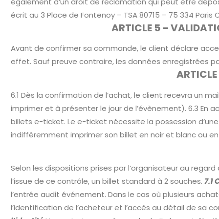
également d’un droit de réclamation qui peut être déposée 
écrit au 3 Place de Fontenoy – TSA 80715 – 75 334 Paris 
ARTICLE 5 – VALIDA
Avant de confirmer sa commande, le client déclare acce
effet. Sauf preuve contraire, les données enregistrées par
ARTICLE
6.1 Dès la confirmation de l’achat, le client recevra un m
imprimer et à présenter le jour de l’évènement). 6.3 En a
billets e-ticket. Le e-ticket nécessite la possession d’une
indifféremment imprimer son billet en noir et blanc ou en
Selon les dispositions prises par l’organisateur au regard 
l’issue de ce contrôle, un billet standard à 2 souches.
7.1 
l’entrée audit événement. Dans le cas où plusieurs acha
l’identification de l’acheteur et l’accès au détail de 