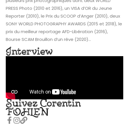
plusieurs prix photographiques dont deux WORLD
PRESS Photo (2010 et 2016), un VISA d’OR du Jeune
Reporter (2010), le Prix du SCOOP d’Anger (2010), deux
SONY WORLD PHOTOGRAPHY AWARDS (2015 et 2018), le
prix du meilleur reportage AFD-Libération (2016),
Bourse SCAM Brouillon d’un rêve (2020)…
Interview
Suivez Corentin
FOHLEN